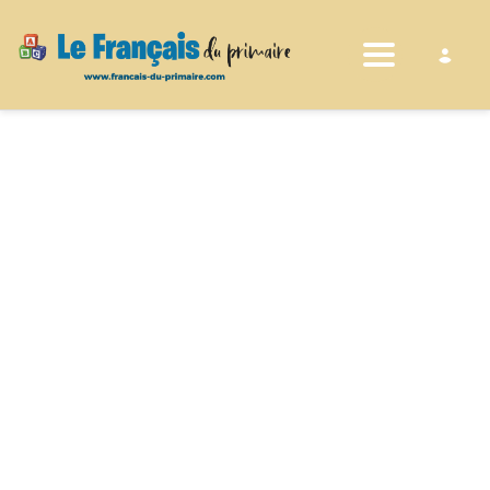
Toggle nav