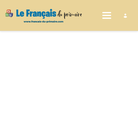
Toggle nav