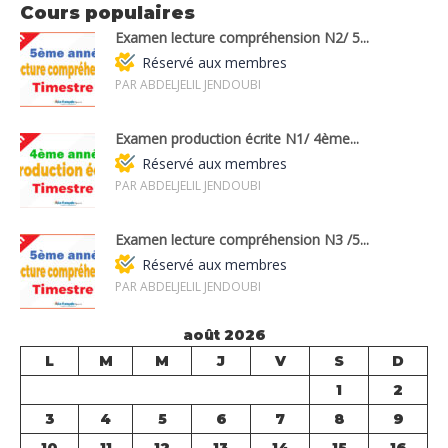
Cours populaires
Examen lecture compréhension N2/ 5...
Réservé aux membres
PAR ABDELJELIL JENDOUBI
Examen production écrite N1/ 4ème...
Réservé aux membres
PAR ABDELJELIL JENDOUBI
Examen lecture compréhension N3 /5...
Réservé aux membres
PAR ABDELJELIL JENDOUBI
août 2026
L
M
M
J
V
S
D
1
2
3
4
5
6
7
8
9
10
11
12
13
14
15
16