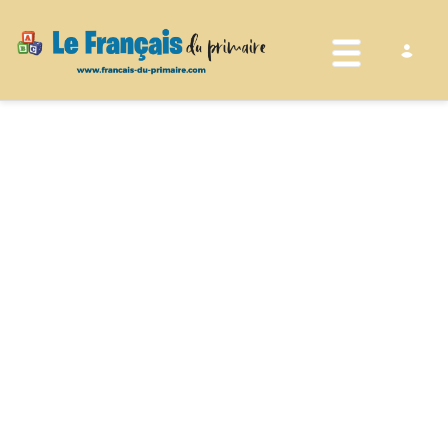
Toggle nav