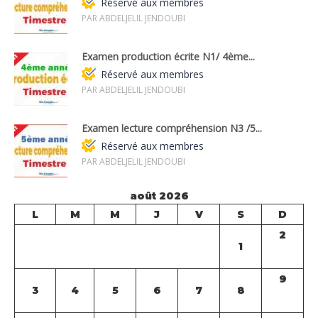
Réservé aux membres
PAR ABDELJELIL JENDOUBI
Examen production écrite N1/ 4ème...
Réservé aux membres
PAR ABDELJELIL JENDOUBI
Examen lecture compréhension N3 /5...
Réservé aux membres
PAR ABDELJELIL JENDOUBI
août 2026
L
M
M
J
V
S
D
2
1
9
3
4
5
6
7
8