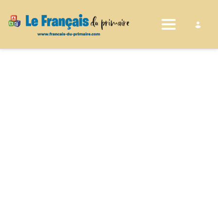
Toggle nav