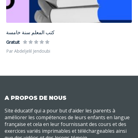
كتب المعلم سنة خامسة
Gratuit
Par Abdeljelil Jendoubi
A PROPOS DE NOUS
Site éducatif qui a pour but d'aider les parents à
améliorer les compétences de leurs enfants en langue
française et cela en leur fournissant des cours et des
exercices variés imprimables et téléchargeables ainsi
que des vidéos et des leçons témoin