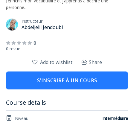
J’enrichis mon vocabulaire et j’apprends à décrire une
personne…
Instructeur
Abdeljelil Jendoubi
0
0 revue
Add to wishlist
Share
S'INSCRIRE À UN COURS
Course details
Niveau
Intermédiaire