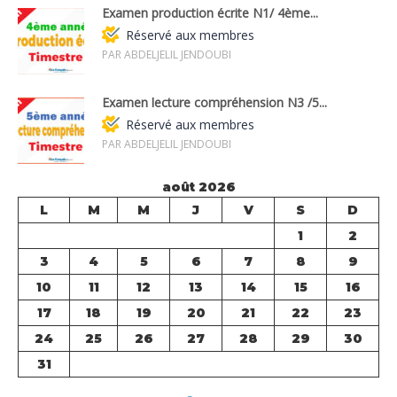
Examen production écrite N1/ 4ème...
Réservé aux membres
PAR ABDELJELIL JENDOUBI
Examen lecture compréhension N3 /5...
Réservé aux membres
PAR ABDELJELIL JENDOUBI
août 2026
L
M
M
J
V
S
D
1
2
3
4
5
6
7
8
9
10
11
12
13
14
15
16
17
18
19
20
21
22
23
24
25
26
27
28
29
30
31