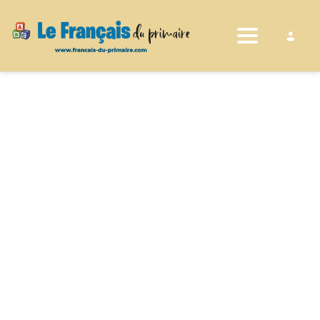
Toggle nav