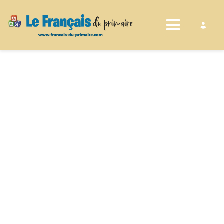
Toggle nav