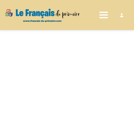
Toggle nav