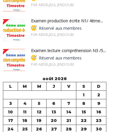
PAR ABDELJELIL JENDOUBI
Examen production écrite N1/ 4ème...
Réservé aux membres
PAR ABDELJELIL JENDOUBI
Examen lecture compréhension N3 /5...
Réservé aux membres
PAR ABDELJELIL JENDOUBI
août 2026
L
M
M
J
V
S
D
1
2
3
4
5
6
7
8
9
10
11
12
13
14
15
16
17
18
19
20
21
22
23
24
25
26
27
28
29
30