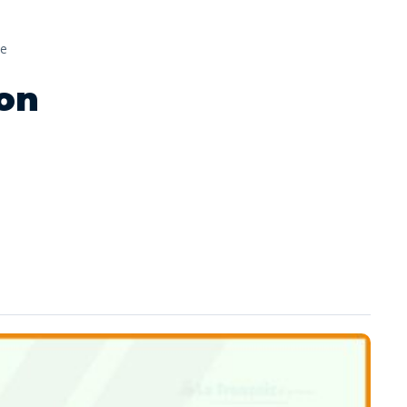
le
ton