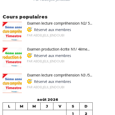
Cours populaires
Examen lecture compréhension N2/ 5...
Réservé aux membres
PAR ABDELJELIL JENDOUBI
Examen production écrite N1/ 4ème...
Réservé aux membres
PAR ABDELJELIL JENDOUBI
Examen lecture compréhension N3 /5...
Réservé aux membres
PAR ABDELJELIL JENDOUBI
août 2026
L
M
M
J
V
S
D
1
2