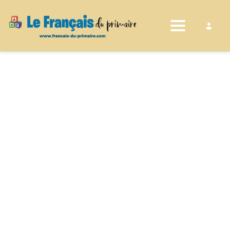
Toggle nav