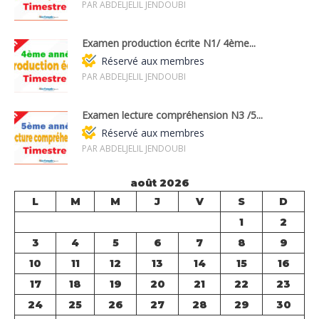
PAR ABDELJELIL JENDOUBI
Examen production écrite N1/ 4ème...
Réservé aux membres
PAR ABDELJELIL JENDOUBI
Examen lecture compréhension N3 /5...
Réservé aux membres
PAR ABDELJELIL JENDOUBI
août 2026
L
M
M
J
V
S
D
1
2
3
4
5
6
7
8
9
10
11
12
13
14
15
16
17
18
19
20
21
22
23
24
25
26
27
28
29
30