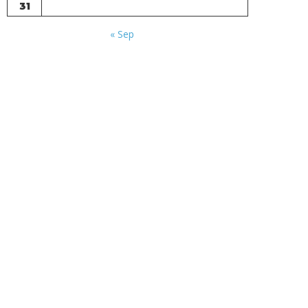
31
« Sep