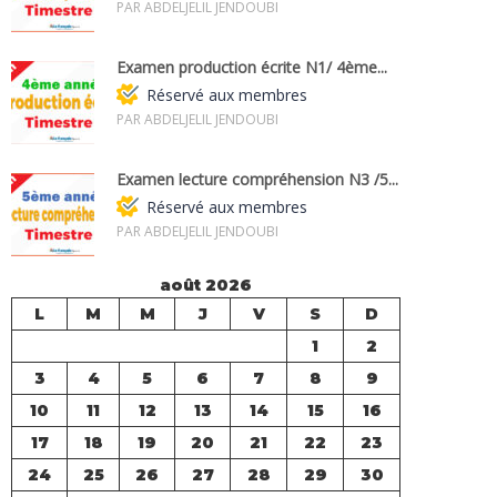
PAR ABDELJELIL JENDOUBI
Examen production écrite N1/ 4ème...
Réservé aux membres
PAR ABDELJELIL JENDOUBI
Examen lecture compréhension N3 /5...
Réservé aux membres
PAR ABDELJELIL JENDOUBI
août 2026
L
M
M
J
V
S
D
1
2
3
4
5
6
7
8
9
10
11
12
13
14
15
16
17
18
19
20
21
22
23
24
25
26
27
28
29
30