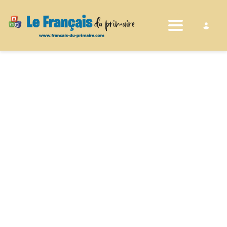
Toggle nav