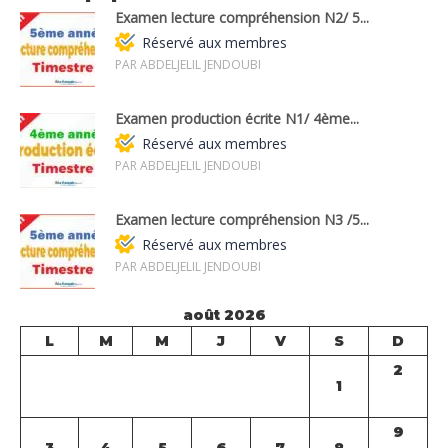
Examen lecture compréhension N2/ 5...
Réservé aux membres
PAR ABDELJELIL JENDOUBI
Examen production écrite N1/ 4ème...
Réservé aux membres
PAR ABDELJELIL JENDOUBI
Examen lecture compréhension N3 /5...
Réservé aux membres
PAR ABDELJELIL JENDOUBI
août 2026
L
M
M
J
V
S
D
2
1
9
3
4
5
6
7
8