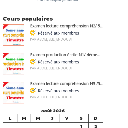
Cours populaires
Examen lecture compréhension N2/ 5...
Réservé aux membres
PAR ABDELJELIL JENDOUBI
Examen production écrite N1/ 4ème...
Réservé aux membres
PAR ABDELJELIL JENDOUBI
Examen lecture compréhension N3 /5...
Réservé aux membres
PAR ABDELJELIL JENDOUBI
août 2026
L
M
M
J
V
S
D
1
2