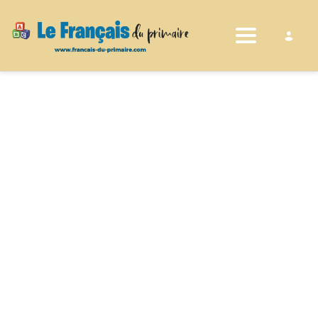
Toggle nav