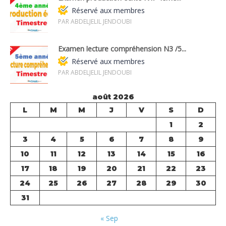
Réservé aux membres
PAR ABDELJELIL JENDOUBI
Examen lecture compréhension N3 /5...
Réservé aux membres
PAR ABDELJELIL JENDOUBI
août 2026
L
M
M
J
V
S
D
1
2
3
4
5
6
7
8
9
10
11
12
13
14
15
16
17
18
19
20
21
22
23
24
25
26
27
28
29
30
31
« Sep