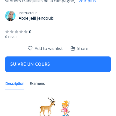
sentiers tranquilles de la campagne,
...
Voir plus
Instructeur
Abdeljelil Jendoubi
0
0 revue
Add to wishlist
Share
SUIVRE UN COURS
Description
Examens