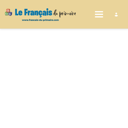
Toggle nav