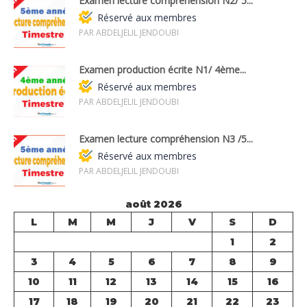
Examen lecture compréhension N2/ 5...
Réservé aux membres
PAR ABDELJELIL JENDOUBI
Examen production écrite N1/ 4ème...
Réservé aux membres
PAR ABDELJELIL JENDOUBI
Examen lecture compréhension N3 /5...
Réservé aux membres
PAR ABDELJELIL JENDOUBI
août 2026
L
M
M
J
V
S
D
1
2
3
4
5
6
7
8
9
10
11
12
13
14
15
16
17
18
19
20
21
22
23