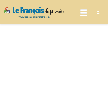
Toggle nav