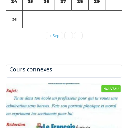
24
25
26
27
28
29
31
« Sep
Cours connexes
NOUVEAU