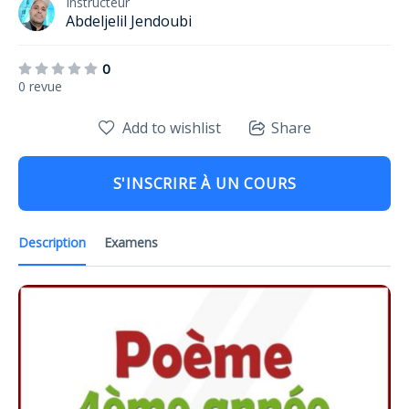
Instructeur
Abdeljelil Jendoubi
0
0 revue
Add to wishlist
Share
S'INSCRIRE À UN COURS
Description
Examens