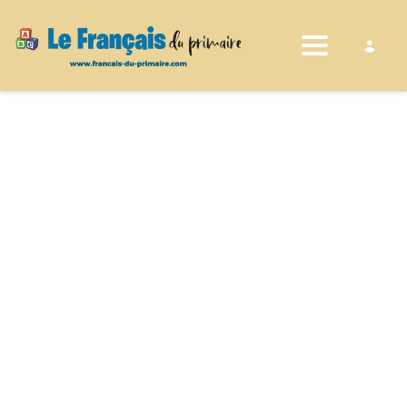
Toggle nav