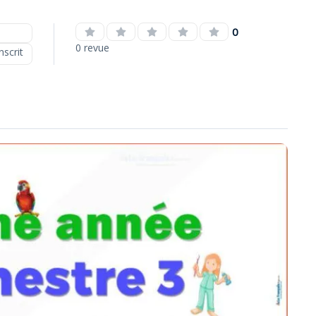
0
0 revue
nscrit