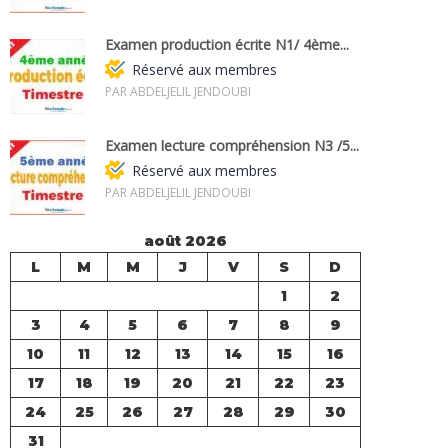
Examen production écrite N1/ 4ème...
Réservé aux membres
PAR ABDELJELIL JENDOUBI
Examen lecture compréhension N3 /5...
Réservé aux membres
PAR ABDELJELIL JENDOUBI
août 2026
L
M
M
J
V
S
D
1
2
3
4
5
6
7
8
9
10
11
12
13
14
15
16
17
18
19
20
21
22
23
24
25
26
27
28
29
30
31