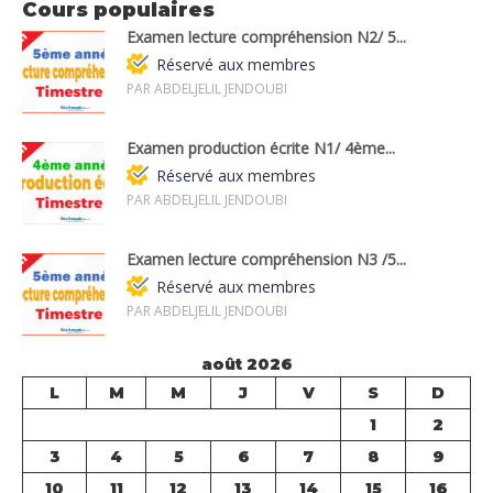
Cours populaires
Examen lecture compréhension N2/ 5...
Réservé aux membres
PAR ABDELJELIL JENDOUBI
Examen production écrite N1/ 4ème...
Réservé aux membres
PAR ABDELJELIL JENDOUBI
Examen lecture compréhension N3 /5...
Réservé aux membres
PAR ABDELJELIL JENDOUBI
août 2026
L
M
M
J
V
S
D
1
2
3
4
5
6
7
8
9
10
11
12
13
14
15
16