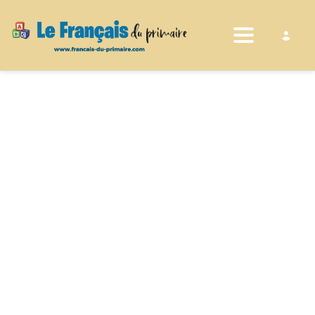
Toggle nav