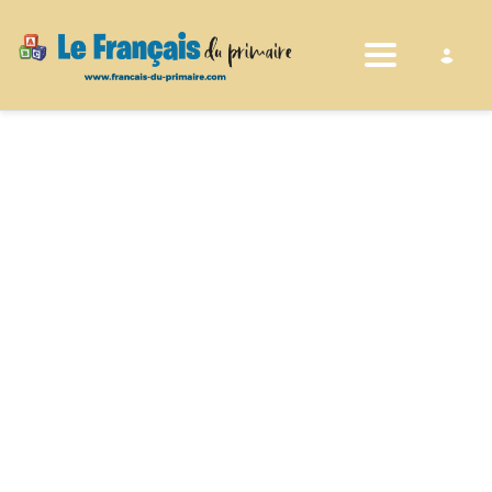
Toggle nav