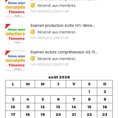
Réservé aux membres
PAR ABDELJELIL JENDOUBI
Examen production écrite N1/ 4ème...
Réservé aux membres
PAR ABDELJELIL JENDOUBI
Examen lecture compréhension N3 /5...
Réservé aux membres
PAR ABDELJELIL JENDOUBI
août 2026
L
M
M
J
V
S
D
1
2
3
4
5
6
7
8
9
10
11
12
13
14
15
16
17
18
19
20
21
22
23