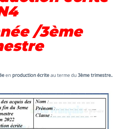
N4
née /3ème
mestre
ée
en
production écrite
au terme du
3ème trimestre..