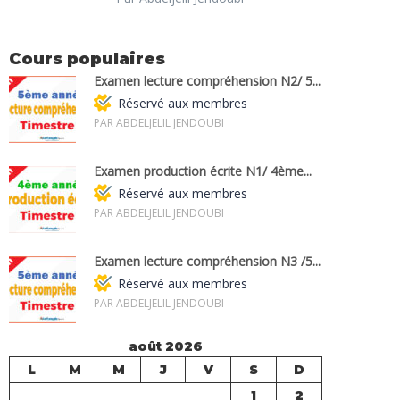
Cours populaires
Examen lecture compréhension N2/ 5...
Réservé aux membres
PAR ABDELJELIL JENDOUBI
Examen production écrite N1/ 4ème...
Réservé aux membres
PAR ABDELJELIL JENDOUBI
Examen lecture compréhension N3 /5...
Réservé aux membres
PAR ABDELJELIL JENDOUBI
août 2026
L
M
M
J
V
S
D
1
2