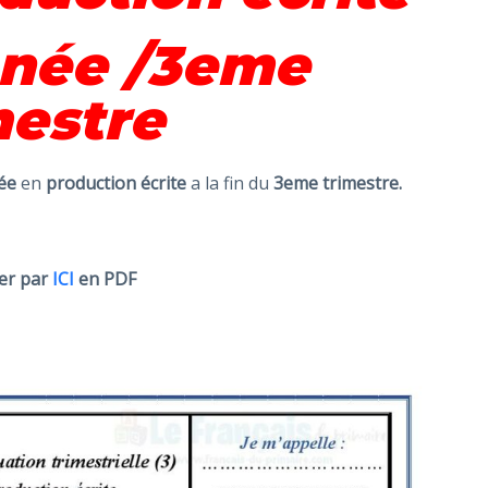
née /3eme
mestre
ée
en
production écrite
a la fin du
3eme trimestre.
er
par
ICI
en PDF