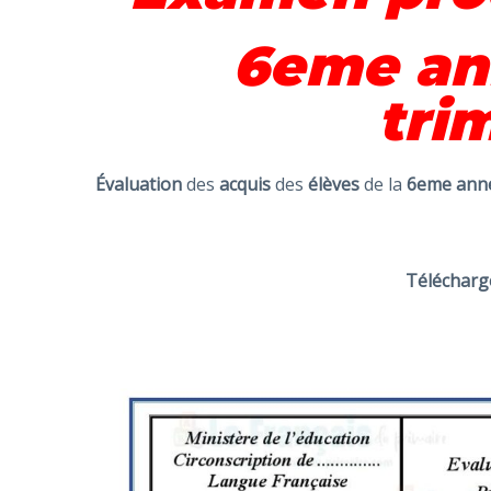
6eme an
tri
Évaluation
des
acquis
des
élèves
de la
6eme ann
Télécharg