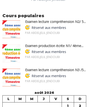
Cours populaires
Examen lecture compréhension N2/ 5...
Réservé aux membres
PAR ABDELJELIL JENDOUBI
Examen production écrite N1/ 4ème...
Réservé aux membres
PAR ABDELJELIL JENDOUBI
Examen lecture compréhension N3 /5...
Réservé aux membres
PAR ABDELJELIL JENDOUBI
août 2026
L
M
M
J
V
S
D
1
2