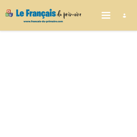
Toggle nav