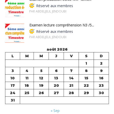
Réservé aux membres
PAR ABDELJELIL JENDOUBI
Examen lecture compréhension N3 /5...
Réservé aux membres
PAR ABDELJELIL JENDOUBI
août 2026
L
M
M
J
V
S
D
1
2
3
4
5
6
7
8
9
10
11
12
13
14
15
16
17
18
19
20
21
22
23
24
25
26
27
28
29
30
31
« Sep