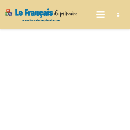
Toggle nav