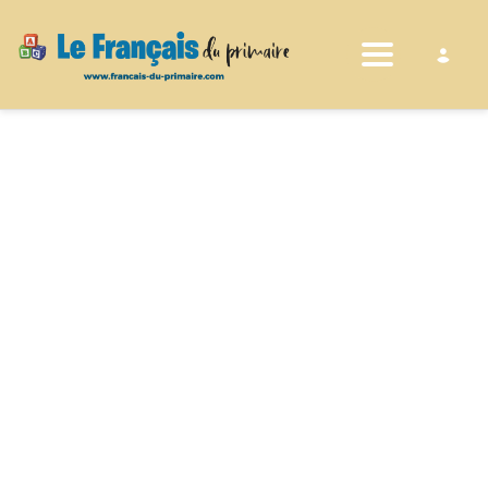
Toggle nav