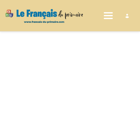
Toggle nav