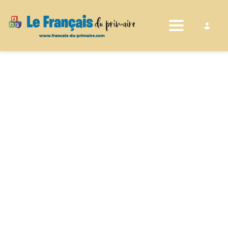
Toggle nav