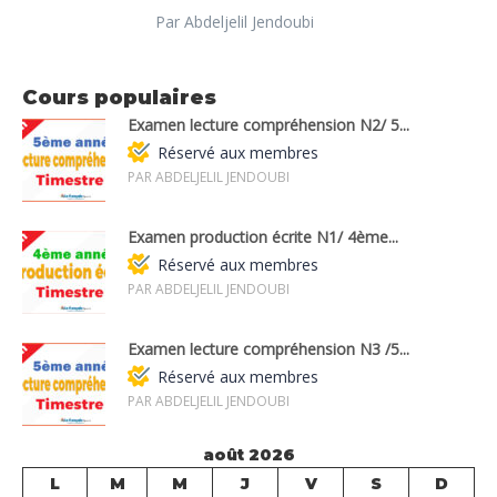
Par Abdeljelil Jendoubi
Cours populaires
Examen lecture compréhension N2/ 5...
Réservé aux membres
PAR ABDELJELIL JENDOUBI
Examen production écrite N1/ 4ème...
Réservé aux membres
PAR ABDELJELIL JENDOUBI
Examen lecture compréhension N3 /5...
Réservé aux membres
PAR ABDELJELIL JENDOUBI
août 2026
L
M
M
J
V
S
D