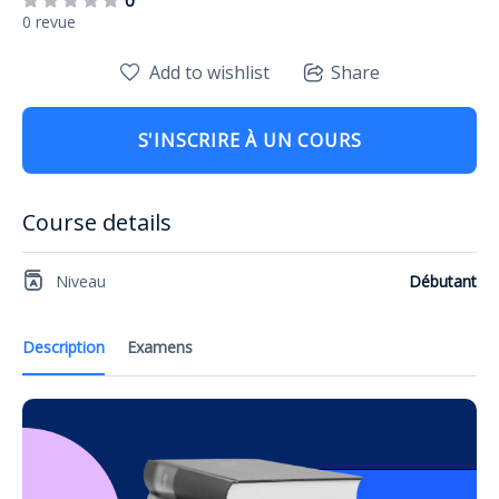
0
0 revue
Add to wishlist
Share
S'INSCRIRE À UN COURS
Course details
Niveau
Débutant
Description
Examens