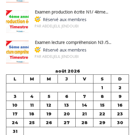
Examen production écrite N1/ 4ème...
Réservé aux membres
PAR ABDELJELIL JENDOUBI
Examen lecture compréhension N3 /5...
Réservé aux membres
PAR ABDELJELIL JENDOUBI
août 2026
L
M
M
J
V
S
D
1
2
3
4
5
6
7
8
9
10
11
12
13
14
15
16
17
18
19
20
21
22
23
24
25
26
27
28
29
30
31