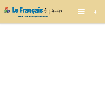
Toggle nav