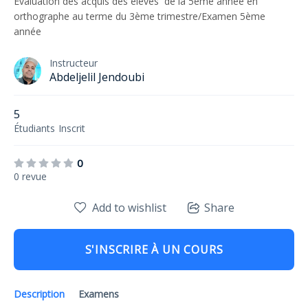
Évaluation des acquis des élèves de la 5ème année en
orthographe au terme du 3ème trimestre/Examen 5ème
année
Instructeur
Abdeljelil Jendoubi
5
Étudiants
Inscrit
0
0 revue
Add to wishlist
Share
S'INSCRIRE À UN COURS
Description
Examens