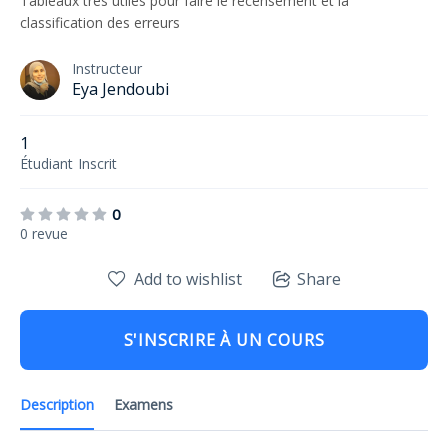
Tableaux très utiles pour faire le recensement et la
classification des erreurs
Instructeur
Eya Jendoubi
1
Étudiant
Inscrit
0
0 revue
Add to wishlist
Share
S'INSCRIRE À UN COURS
Description
Examens