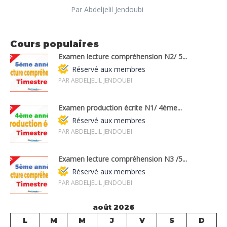
Par Abdeljelil Jendoubi
Cours populaires
Examen lecture compréhension N2/ 5...
Réservé aux membres
PAR ABDELJELIL JENDOUBI
Examen production écrite N1/ 4ème...
Réservé aux membres
PAR ABDELJELIL JENDOUBI
Examen lecture compréhension N3 /5...
Réservé aux membres
PAR ABDELJELIL JENDOUBI
août 2026
L
M
M
J
V
S
D