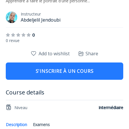
Apprendre à faire le portrait d'une personne...
Instructeur
Abdeljelil Jendoubi
0
0 revue
Add to wishlist
Share
S'INSCRIRE À UN COURS
Course details
Niveau
Intermédiaire
Description
Examens