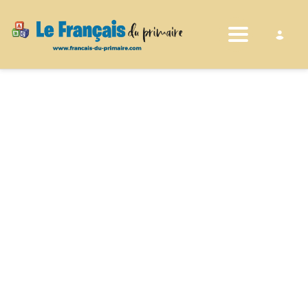
Toggle nav