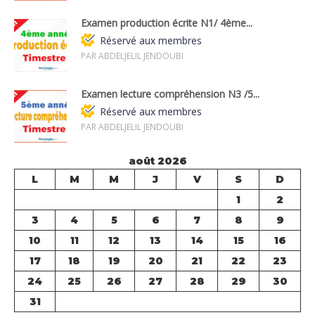
Examen production écrite N1/ 4ème...
Réservé aux membres
PAR ABDELJELIL JENDOUBI
Examen lecture compréhension N3 /5...
Réservé aux membres
PAR ABDELJELIL JENDOUBI
août 2026
L
M
M
J
V
S
D
1
2
3
4
5
6
7
8
9
10
11
12
13
14
15
16
17
18
19
20
21
22
23
24
25
26
27
28
29
30
31