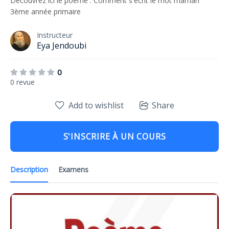
Découvrez ici le poème : Comment s'écrit le mot maman
3ème année primaire
Instructeur
Eya Jendoubi
0
0 revue
Add to wishlist
Share
S'INSCRIRE À UN COURS
Description
Examens