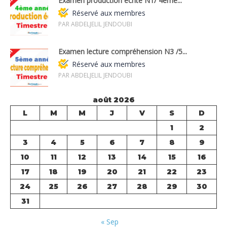
Examen production écrite N1/ 4ème...
Réservé aux membres
PAR ABDELJELIL JENDOUBI
Examen lecture compréhension N3 /5...
Réservé aux membres
PAR ABDELJELIL JENDOUBI
août 2026
L
M
M
J
V
S
D
1
2
3
4
5
6
7
8
9
10
11
12
13
14
15
16
17
18
19
20
21
22
23
24
25
26
27
28
29
30
31
« Sep