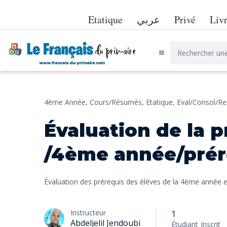
Etatique
عربي
Privé
Liv
4ème Année,
Cours/Résumés,
Etatique,
Eval/Consol/R
Évaluation de la p
/4ème année/prér
Évaluation des prérequis des élèves de la 4ème année en
Instructeur
1
Abdeljelil Jendoubi
Étudiant
Inscrit