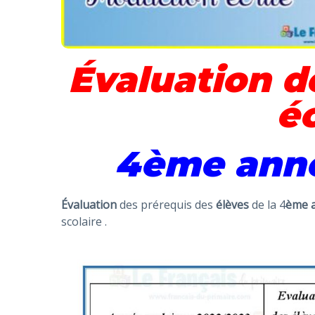
Évaluation d
éc
4ème anné
Évaluation
des prérequis des
élèves
de la 4
ème 
scolaire .