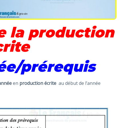
e la production
rite
e/prérequis
année
en
production écrite
au début de l’année