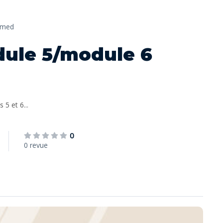
emed
dule 5/module 6
5 et 6...
0
0 revue