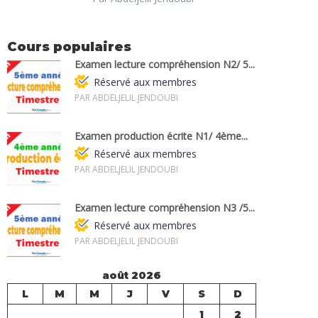
Cours populaires
Examen lecture compréhension N2/ 5...
Réservé aux membres
PAR ABDELJELIL JENDOUBI
Examen production écrite N1/ 4ème...
Réservé aux membres
PAR ABDELJELIL JENDOUBI
Examen lecture compréhension N3 /5...
Réservé aux membres
PAR ABDELJELIL JENDOUBI
août 2026
L
M
M
J
V
S
D
1
2