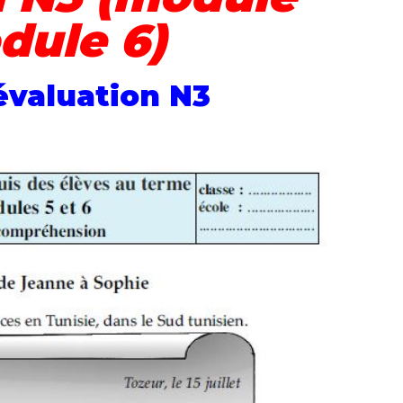
dule 6)
évaluation N3