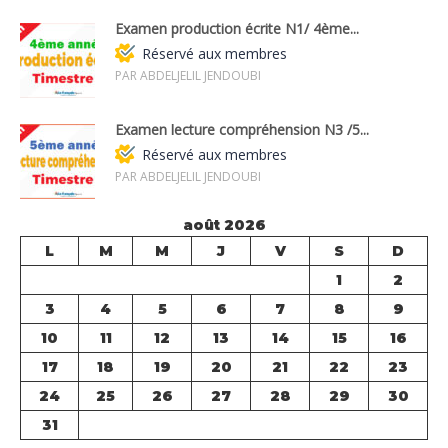
Examen production écrite N1/ 4ème...
Réservé aux membres
PAR ABDELJELIL JENDOUBI
Examen lecture compréhension N3 /5...
Réservé aux membres
PAR ABDELJELIL JENDOUBI
août 2026
L
M
M
J
V
S
D
1
2
3
4
5
6
7
8
9
10
11
12
13
14
15
16
17
18
19
20
21
22
23
24
25
26
27
28
29
30
31