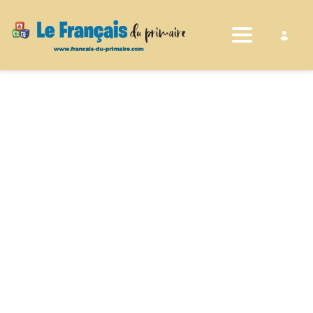
Toggle nav