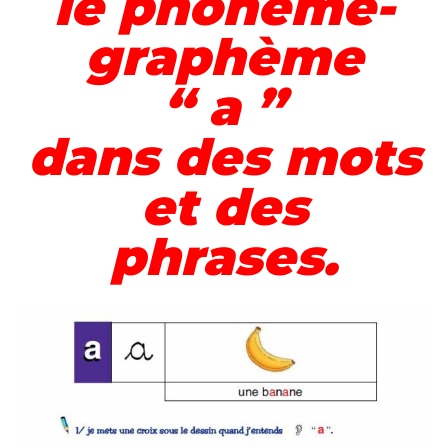
le phonème-
graphème
“ a ”
dans des mots
et des
phrases.