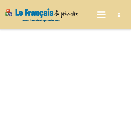
Toggle nav