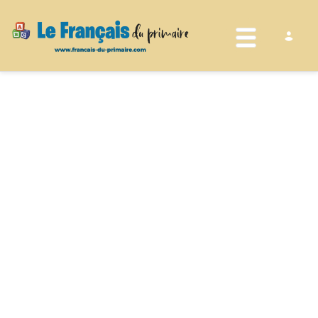
Toggle nav