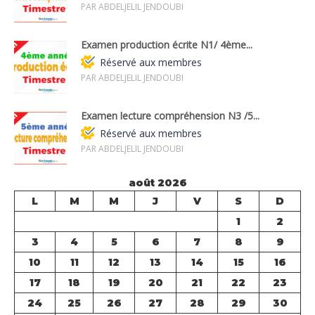
PAR ABDELJELIL JENDOUBI
Examen production écrite N1/ 4ème...
Réservé aux membres
PAR ABDELJELIL JENDOUBI
Examen lecture compréhension N3 /5...
Réservé aux membres
PAR ABDELJELIL JENDOUBI
août 2026
L
M
M
J
V
S
D
1
2
3
4
5
6
7
8
9
10
11
12
13
14
15
16
17
18
19
20
21
22
23
24
25
26
27
28
29
30