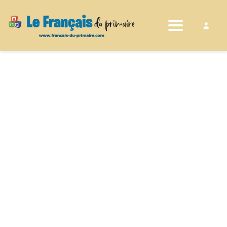
Toggle nav