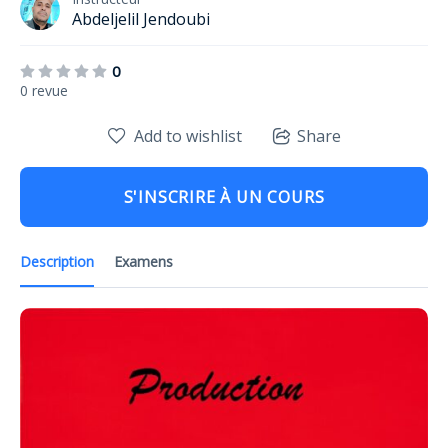
Abdeljelil Jendoubi
0
0 revue
Add to wishlist
Share
S'INSCRIRE À UN COURS
Description
Examens