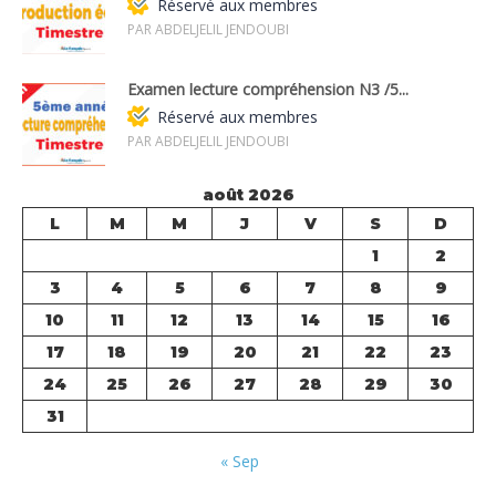
Réservé aux membres
PAR ABDELJELIL JENDOUBI
Examen lecture compréhension N3 /5...
Réservé aux membres
PAR ABDELJELIL JENDOUBI
août 2026
L
M
M
J
V
S
D
1
2
3
4
5
6
7
8
9
10
11
12
13
14
15
16
17
18
19
20
21
22
23
24
25
26
27
28
29
30
31
« Sep