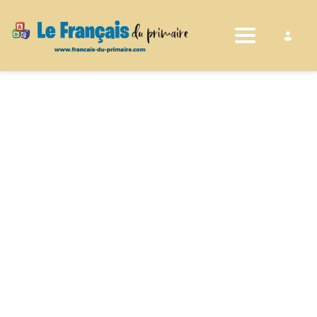
Toggle nav