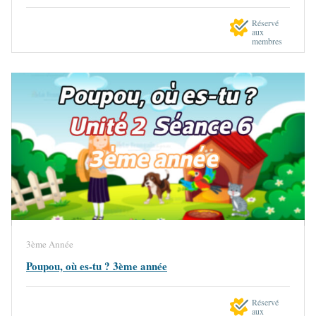
Réservé
aux
membres
3ème Année
Poupou, où es-tu ? 3ème année
Réservé
aux