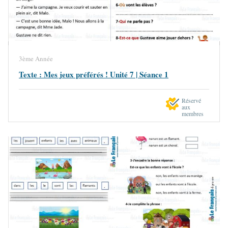
3ème Année
Texte : Mes jeux préférés ! Unité 7 | Séance 1
Réservé
aux
membres