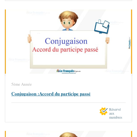
5ème Année
Conjugaison :Accord du participe passé
Réservé
aux
membres