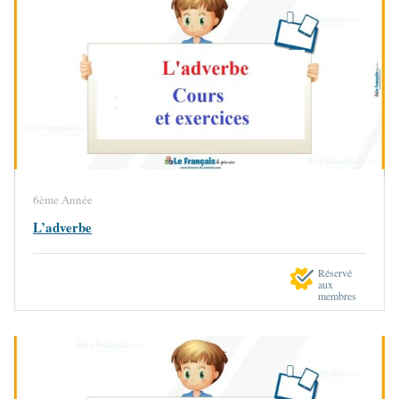
6ème Année
L’adverbe
Réservé
aux
membres