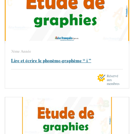
3ème Année
Lire et écrire le phonème-graphème “ i ”
Réservé
aux
membres