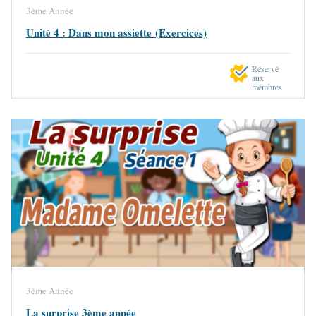
3ème Année
Unité 4 : Dans mon assiette (Exercices)
Réservé
aux
membres
3ème Année
La surprise 3ème année