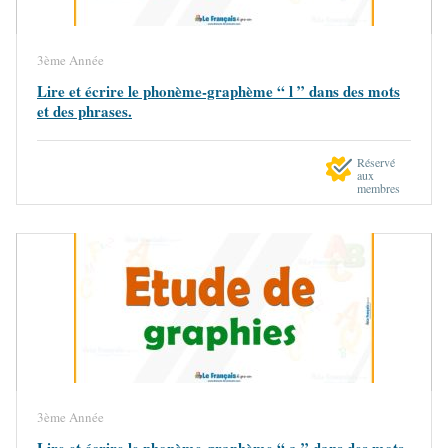
3ème Année
Lire et écrire le phonème-graphème “ l ” dans des mots
et des phrases.
Réservé
aux
membres
3ème Année
Lire et écrire le phonème-graphème “ a ” dans des mots