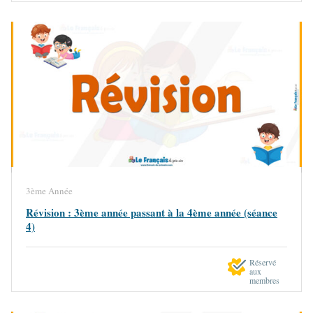
3ème Année
Révision : 3ème année passant à la 4ème année (séance
4)
Réservé
aux
membres