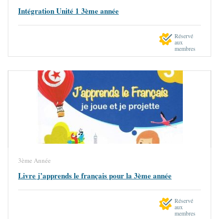
Intégration Unité 1 3ème année
Réservé
aux
membres
3ème Année
Livre j’apprends le français pour la 3ème année
Réservé
aux
membres