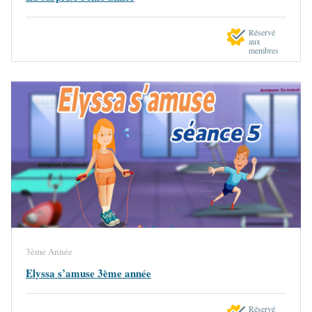
Réservé
aux
membres
3ème Année
Elyssa s’amuse 3ème année
Réservé