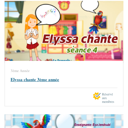
3ème Année
Elyssa chante 3ème année
Réservé
aux
membres