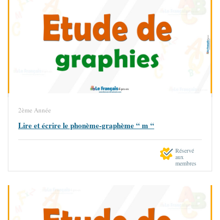
2ème Année
Lire et écrire le phonème-graphème “ m “
Réservé
aux
membres