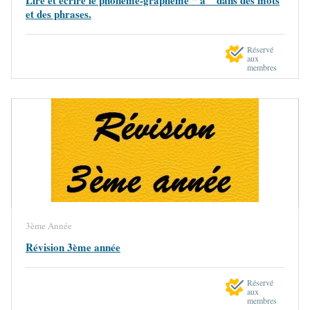
et des phrases.
Réservé
aux
membres
3ème Année
Révision 3ème année
Réservé
aux
membres