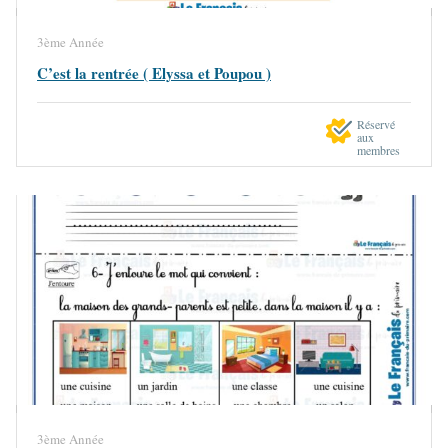
3ème Année
C’est la rentrée ( Elyssa et Poupou )
Réservé
aux
membres
3ème Année