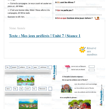
3ème Année
Texte : Mes jeux préférés ! Unité 7 | Séance 1
Réservé
aux
membres