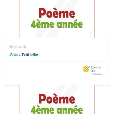
4ème Année
Poème:Petit bébé
Réservé
aux
membres