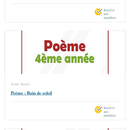
Réservé
aux
membres
4ème Année
Poème : Bain de soleil
Réservé
aux
membres