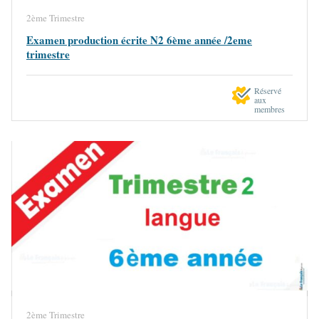
2ème Trimestre
Examen production écrite N2 6ème année /2eme
trimestre
Réservé
aux
membres
2ème Trimestre