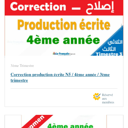
3ème Trimestre
Correction production écrite N5 / 4ème année / 3ème
trimestre
Réservé
aux
membres