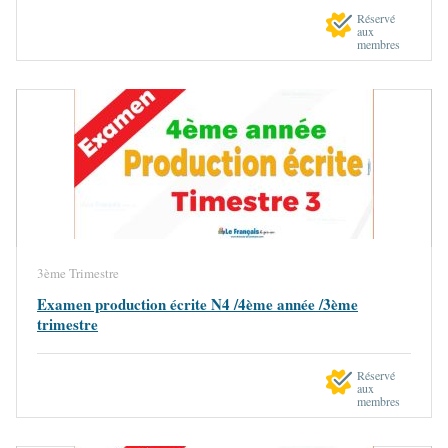
Réservé
aux
membres
3ème Trimestre
Examen production écrite N4 /4ème année /3ème
trimestre
Réservé
aux
membres