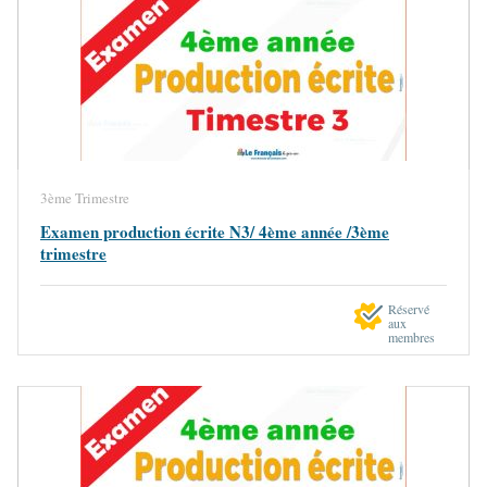
3ème Trimestre
Examen production écrite N3/ 4ème année /3ème
trimestre
Réservé
aux
membres