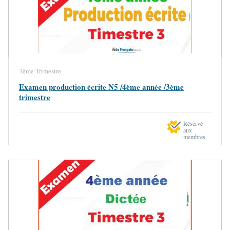
3ème Trimestre
Examen production écrite N5 /4ème année /3ème
trimestre
Réservé
aux
membres