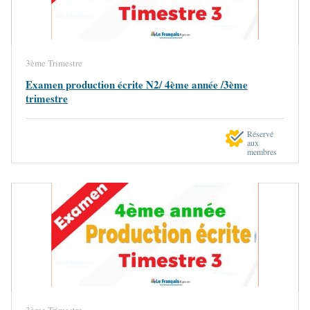
3ème Trimestre
Examen production écrite N2/ 4ème année /3ème
trimestre
Réservé
aux
membres
3ème Trimestre