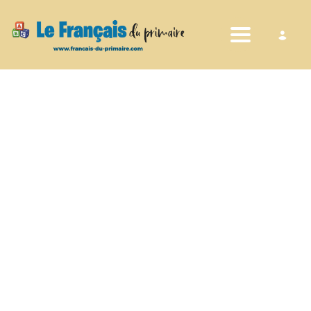
Toggle nav