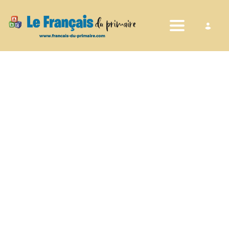
Toggle nav